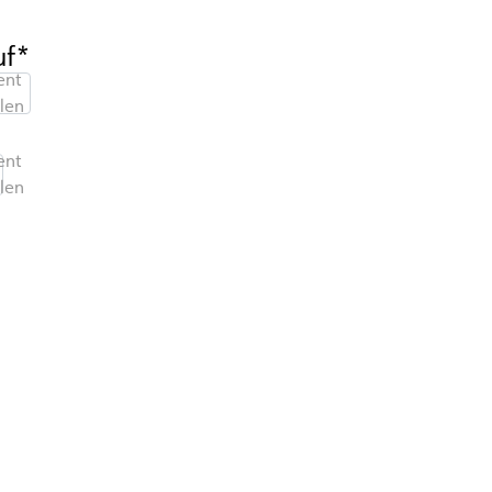
uf*
nt
len
1
nt
len