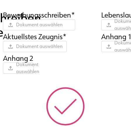
chreiben
Bewerbungsschreiben*
Lebensla
Dokume
Dokument auswählen
e
auswäh
Aktuellstes Zeugnis*
Anhang 
Dokume
Dokument auswählen
auswäh
Anhang 2
Dokument
auswählen