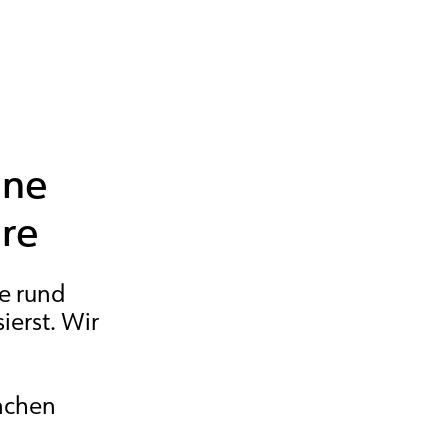
ine
re
fe rund
ierst. Wir
rnchen