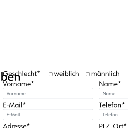
aben
Geschlecht*
weiblich
männlich
Vorname*
Name*
E-Mail*
Telefon*
Adresse*
PLZ, Ort*