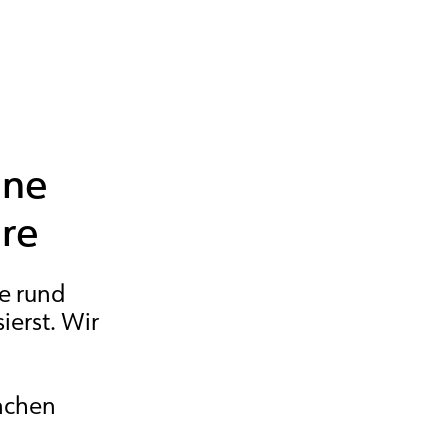
ine
re
fe rund
ierst. Wir
rnchen