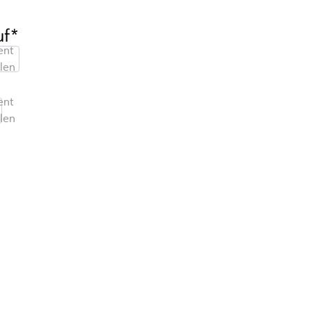
uf*
nt
len
1
nt
len