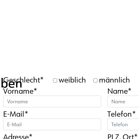
aben
Geschlecht*
weiblich
männlich
Vorname*
Name*
E-Mail*
Telefon*
Adresse*
PLZ, Ort*