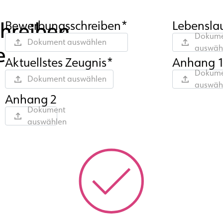
chreiben
Bewerbungsschreiben*
Lebensla
Dokume
Dokument auswählen
e
auswäh
Aktuellstes Zeugnis*
Anhang 
Dokume
Dokument auswählen
auswäh
Anhang 2
Dokument
auswählen