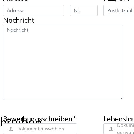
Nachricht
chreiben
Bewerbungsschreiben*
Lebensla
Dokume
Dokument auswählen
auswäh