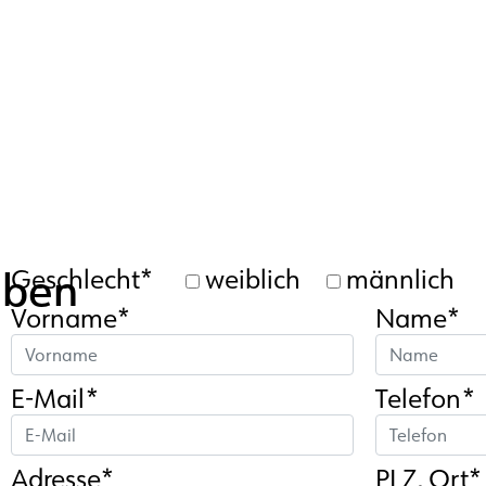
aben
Geschlecht*
weiblich
männlich
Vorname*
Name*
E-Mail*
Telefon*
Adresse*
PLZ, Ort*