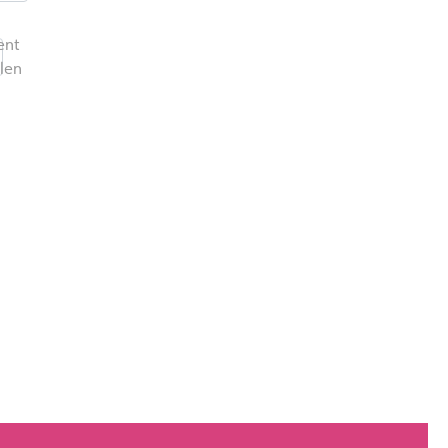
1
nt
len