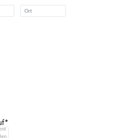
uf*
nt
len