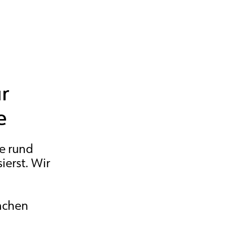
r
e
fe rund
ierst. Wir
rnchen