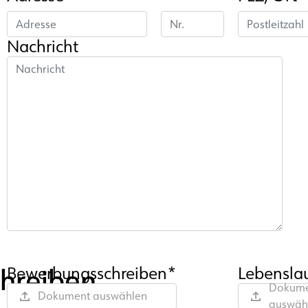
Nachricht
chreiben
Bewerbungsschreiben*
Lebensla
Dokume
Dokument auswählen
auswäh