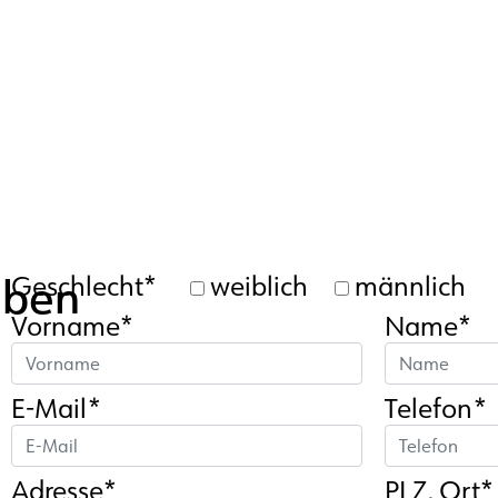
aben
Geschlecht*
weiblich
männlich
Vorname*
Name*
E-Mail*
Telefon*
Adresse*
PLZ, Ort*