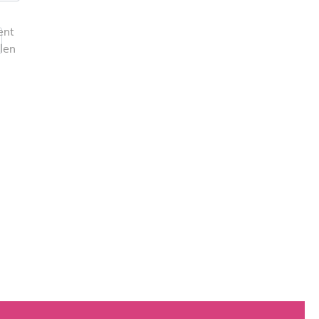
1
nt
len