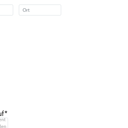
uf*
nt
len