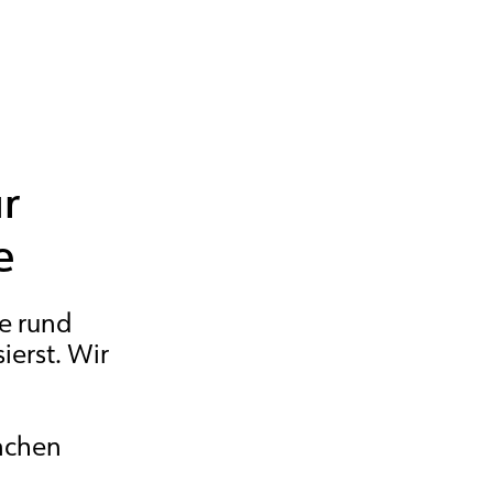
r
e
fe rund
ierst. Wir
rnchen