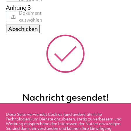
Anhang 3
Dokument
auswählen
Abschicken
Nachricht gesendet!
Diese Seite verwendet Cookies (und andere ähnliche
Vielen Dank für Ihre Nachricht. Wir haben Ihre
Technologien) um Dienste anzubieten, stetig zu verbessern und
Anfrage erhalten und werden uns in Kürze bei
Werbung entsprechend den Interessen der Nutzer anzuzeigen.
Sie sind damit einverstanden und können Ihre Einwilligung
Ihnen melden.