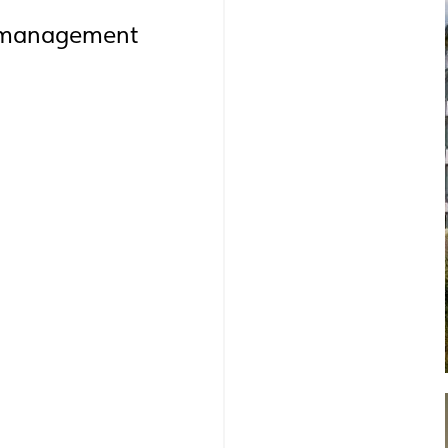
aumanagement
i