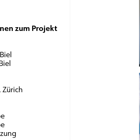
onen zum Projekt
Biel
Biel
 Zürich
pe
pe
izung