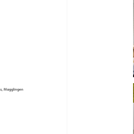
i
ss, Magglingen